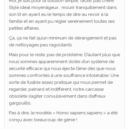
Moi, je suis pour la solution simple, facile, pas chère.
Style idéal moyenâgeux : mourir tranquillement dans
son lit en ayant eu le temps de dire au revoir à la
famille et en ayant pu régler sereinement toutes ses
petites affaires.
Ça, ça ne fait qu’un minimum de dérangement et pas
de nettoyages peu ragoûtants.
Mais pour le reste, pas de problème. D’autant plus que
nous sommes apparemment dotés d’un système de
sécurité efficace qui nous éjecte l’âme dès que nous
sommes confrontés à une souffrance intolérable. Une
sorte de fusible assez pratique qui nous permet de
regarder, peinard et indifférent, notre carcasse
obsolète s’agiter convulsivement dans d’affreux
gargouillis.
Pas à dire, le modèle « Homo sapiens sapiens » a été
conçu avec beaucoup de génie !