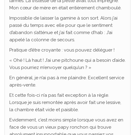
larmes. La tristesse de la petite avait tout imprégné.
Mon cœur de mère en était entièrement chamboulé.
Impossible de laisser la gamine à son sort. Alors j’ai
passé du temps avec elle pour que le sentiment
d’abandon s’atténue et j’ai fait comme d’hab : J’ai
appelé la colonne de secours.
Pratique d’être croyante : vous pouvez déléguer !
« Ohé ! Là haut ! J’ai une pitchoune qui a besoin d’aide.
Vous pourriez m’envoyer quelqu’un ? »
En général, je n’ai pas à me plaindre. Excellent service
après-vente.
Et cette fois-ci n’a pas fait exception à la règle.
Lorsque je suis remontée après avoir fait une lessive,
la chambre était vide et paisible.
Evidemment, c’est moins simple lorsque vous avez en
face de vous un vieux papy ronchon qui trouve
absolument insupportable que vous passiez vos