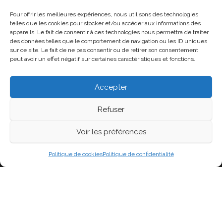
Pour offrir les meilleures expériences, nous utilisons des technologies
MÉTA
telles que les cookies pour stocker et/ou accéder aux informations des
appareils. Le fait de consentir à ces technologies nous permettra de traiter
Connexion
des données telles que le comportement de navigation ou les ID uniques
sur ce site. Le fait de ne pas consentir ou de retirer son consentement
Flux des publications
peut avoir un effet négatif sur certaines caractéristiques et fonctions.
Flux des commentaires
Accepter
Site de WordPress-FR
Refuser
Voir les préférences
Fièrement propulsé par
WordPress
|
Thème :
Head
Blog
Politique de cookies
Politique de confidentialité