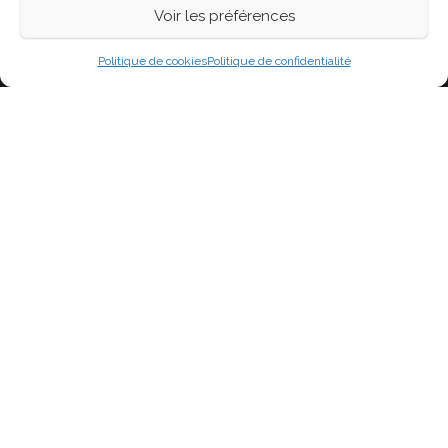
Voir les préférences
Fièrement propulsé par
WordPress
|
Thème :
Head
Blog
Politique de cookies
Politique de confidentialité