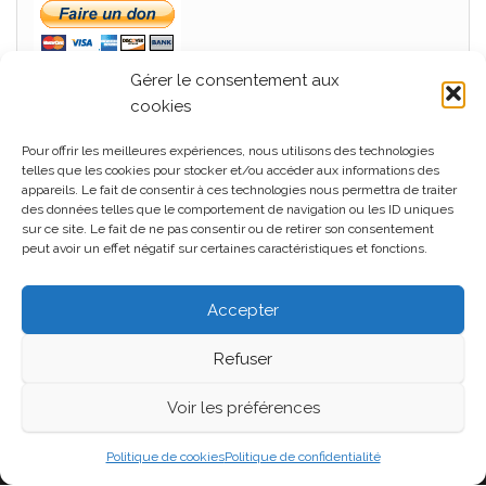
Gérer le consentement aux
cookies
Pour offrir les meilleures expériences, nous utilisons des technologies
MÉTA
telles que les cookies pour stocker et/ou accéder aux informations des
appareils. Le fait de consentir à ces technologies nous permettra de traiter
Connexion
des données telles que le comportement de navigation ou les ID uniques
sur ce site. Le fait de ne pas consentir ou de retirer son consentement
Flux des publications
peut avoir un effet négatif sur certaines caractéristiques et fonctions.
Flux des commentaires
Accepter
Site de WordPress-FR
Refuser
Voir les préférences
Fièrement propulsé par
WordPress
|
Thème :
Head
Blog
Politique de cookies
Politique de confidentialité