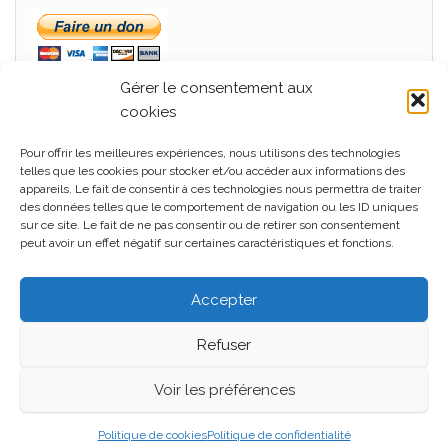
Gérer le consentement aux
cookies
Pour offrir les meilleures expériences, nous utilisons des technologies
MÉTA
telles que les cookies pour stocker et/ou accéder aux informations des
appareils. Le fait de consentir à ces technologies nous permettra de traiter
Connexion
des données telles que le comportement de navigation ou les ID uniques
sur ce site. Le fait de ne pas consentir ou de retirer son consentement
Flux des publications
peut avoir un effet négatif sur certaines caractéristiques et fonctions.
Flux des commentaires
Accepter
Site de WordPress-FR
Refuser
Voir les préférences
Fièrement propulsé par
WordPress
|
Thème :
Head
Blog
Politique de cookies
Politique de confidentialité