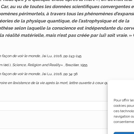
» Car, au vu de toutes les données scientifiques convergentes e
énomènes périmortels, à travers tous les phénomènes d’expans
éories de la physique quantique, de l’astrophysique et de la
thèse selon laquelle la conscience est indépendante du cerv
la réalité matérielle, mais n’est pas créée par lui) soit vraie.
» 
e façon de voir le monde
, J’ai Lu, 2016, pp 243-245
m (éd.),
Science, Religion and Reality
« , Braziller, 1955
 façon de voir le monde
, J’ai Lu, 2016, pp 34-36
oire en l’existence de la vie après la mort, lettre ouverte à ceux qui doutent encor
Pour offrir 
cookies pour
ces technolo
navigation ou
consentement