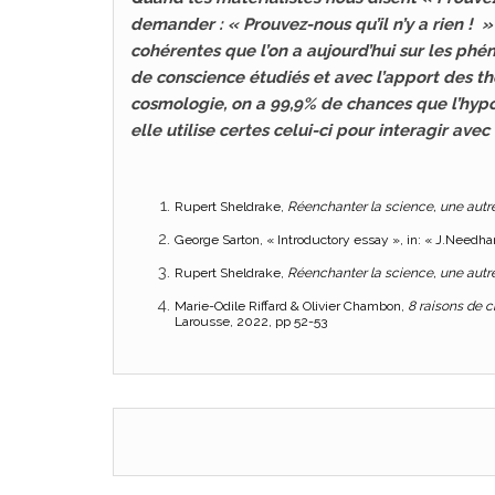
demander : « Prouvez-nous qu’il n’y a rien ! 
cohérentes que l’on a aujourd’hui sur les ph
de conscience étudiés et avec l’apport des th
cosmologie, on a 99,9% de chances que l’hypo
elle utilise certes celui-ci pour interagir avec 
Rupert Sheldrake,
Réenchanter la science, une autr
George Sarton, « Introductory essay », in: « J.Needha
Rupert Sheldrake,
Réenchanter la science, une autre
Marie-Odile Riffard & Olivier Chambon,
8 raisons de cr
Larousse, 2022, pp 52-53