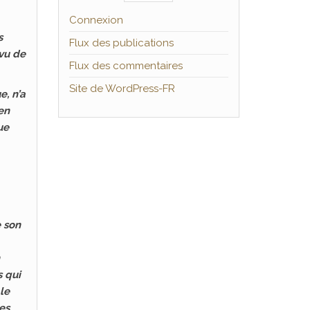
Connexion
s
Flux des publications
rvu de
Flux des commentaires
Site de WordPress-FR
e, n’a
 en
ue
e son
s qui
le
es