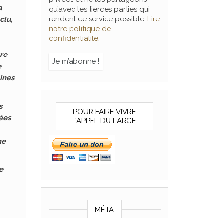
a
qu’avec les tierces parties qui
rendent ce service possible.
Lire
clu,
notre politique de
confidentialité.
ure
e
ines
s
POUR FAIRE VIVRE
sées
L’APPEL DU LARGE
me
e
MÉTA