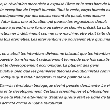
le, la révolution mécaniste a expulsé l’âme et le sens hors de l
ule exception de l’esprit humain. Tout le reste, corps humain ex
écaniquement par des causes venant du passé, sans aucune
 futur [sans une attraction qui pousse les organismes depuis
cale à prendre une forme ou suivre un chemin précis]. La nat
nctionner indéfiniment comme une machine, elle était faite d
s lois éternelles. Les interventions ne pouvaient être qu’huma
on a aboli les intentions divines, ne laissant que les intention
 nouvelle, transformant radicalement le monde une fois canali
ie et le développement économique. La plupart des gens
mmuable, bien que les premières théories évolutionnistes com
ndiqué qu’il fallait adopter un autre point de vue.
 Darwin, l’évolution biologique devint pensée dominante. La vi
s et le développement. Certains scientifiques et philosophes
té de la Nature elle-même, d’autres qu’elle était le signe de la
 activité divine ou but à l’évolution.