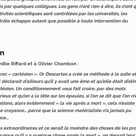
 par quelques collègues. Les gens n’ont rien à dire, ils n’ont q
ivités scientifiques sont contrôlées par les universités, les
ntrôle échappe autant que possible à toute intervention du
en
dile Riffard et à Olivier Chambon :
rez « cartésien ». Or Descartes a créé sa méthode à la suite e
l déclarait d’ailleurs qu’il y avait une âme et qu’elle était disti
tésien. Un conditionnement vous fait croire, par des mots
ieux et qu’on a la tête sur les épaules, si l’on se dit que l’on n’
tions, alors évidemment « la vie après a mort », cela n’existe 
e croyance… parce que la science matérialiste n’a jamais pu
nce…
s extraordinaires et ce serait la moindre des choses de les pr
-nous qu’il y a quelque chose après la mort », on devrait leur