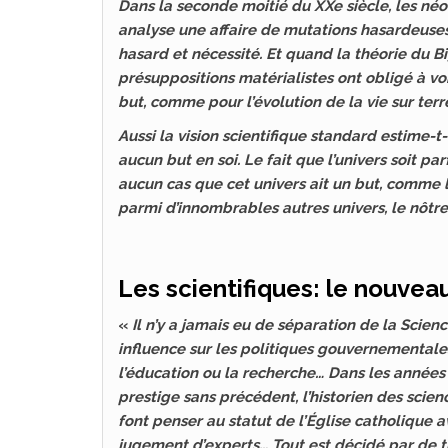
Dans la seconde moitié du XXe siècle, les néo
analyse une affaire de mutations hasardeuses 
hasard et nécessité. Et quand la théorie du B
présuppositions matérialistes ont obligé à v
but, comme pour l’évolution de la vie sur terr
Aussi la vision scientifique standard estime-t
aucun but en soi. Le fait que l’univers soit pa
aucun cas que cet univers ait un but, comme l
parmi d’innombrables autres univers, le nôtre 
Les scientifiques: le nouvea
«
Il n’y a jamais eu de séparation de la Scienc
influence sur les politiques gouvernementales c
l’éducation ou la recherche… Dans les années 1
prestige sans précédent, l’historien des scien
font penser au statut de l’Église catholique 
jugement d’experts… Tout est décidé par de tr