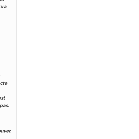
u’à
t
ncte
est
pas.
ouver.