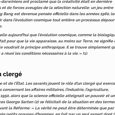
-darwiniens ont proclamé que la créativité était en dernière
et de forces aveugles de la sélection naturelle: un jeu entre
ig Bang est devenue pensée officielle dans les années 1960, le
oir dans l’évolution cosmique tout entière un processus dépou
e.
-elle aujourd’hui que l’évolution cosmique, comme la biologiqu
rfait pour que la vie apparaisse, au moins sur Terre, ne signifie
e voudrait le principe anthropique. Il se trouve simplement q
a réuni les conditions nécessaires à la vie.
» (1)
u clergé
e et de l’État. Les savants jouent le rôle d’un clergé qui exerc
oncernant les affaires militaires, l’industrie, l’agriculture,
950, alors que la science officielle atteignait un pouvoir et un
ces George Sarton (2) se félicitait de la situation en des terme
avant la Réforme: « La vérité ne peut être déterminée que par 
ès petits groupes d’hommes, en fait par un seul expert dont l