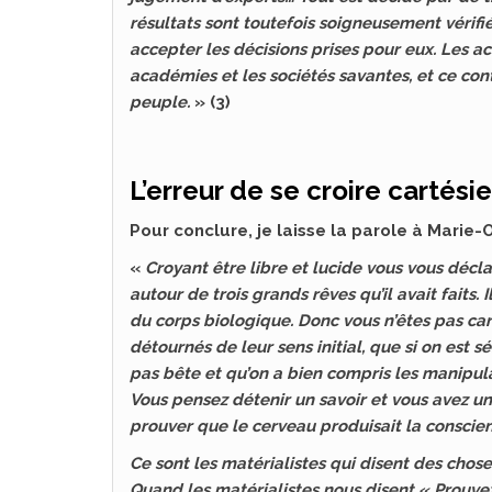
résultats sont toutefois soigneusement vérifiés
accepter les décisions prises pour eux. Les act
académies et les sociétés savantes, et ce co
peuple.
» (3)
L’erreur de se croire cartési
Pour conclure, je laisse la parole à Marie-O
«
Croyant être libre et lucide vous vous décla
autour de trois grands rêves qu’il avait faits. I
du corps biologique. Donc vous n’êtes pas car
détournés de leur sens initial, que si on est sér
pas bête et qu’on a bien compris les manipula
Vous pensez détenir un savoir et vous avez un
prouver que le cerveau produisait la conscie
Ce sont les matérialistes qui disent des chose
Quand les matérialistes nous disent « Prouvez