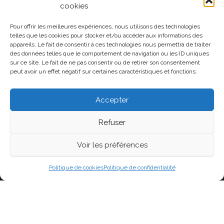
cookies
Pour offrir les meilleures expériences, nous utilisons des technologies
MÉTA
telles que les cookies pour stocker et/ou accéder aux informations des
appareils. Le fait de consentir à ces technologies nous permettra de traiter
Connexion
des données telles que le comportement de navigation ou les ID uniques
sur ce site. Le fait de ne pas consentir ou de retirer son consentement
Flux des publications
peut avoir un effet négatif sur certaines caractéristiques et fonctions.
Flux des commentaires
Accepter
Site de WordPress-FR
Refuser
Voir les préférences
Fièrement propulsé par
WordPress
|
Thème :
Head
Blog
Politique de cookies
Politique de confidentialité