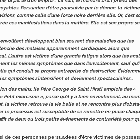
he, la perte d’un emploi… La nuit, le moindre bruit prend des
royables. Persuadée d’être poursuivie par le démon, la victime
sions, comme celle d’une force noire derrière elle. Or, c’est s
rée ces manifestations dans la matière. Elle est son propre so
-envoûtent développent bien souvent des maladies que les
clenche des malaises apparemment cardiaques, alors que
l. L’autre est victime d’une grande fatigue alors que les ana
ment les mêmes symptômes que dans l’envoûtement, sauf qu’i
elle qui conduit sa propre entreprise de destruction. Évidemm
 les symptômes s’intensifient et deviennent spectaculaires…
ition des mains, [le Père George de Saint Hirst] emploie des «
 Petit exorcisme », parce qu’il y a bien envoûtement, au mê
, la victime retrouve la vie belle et ne rencontre plus d’obsta
, car le processus est susceptible de se remettre en place chaq
suffit de deux ou trois petits événements de contrariété pour qu
si de ces personnes persuadées d’être victimes de posses