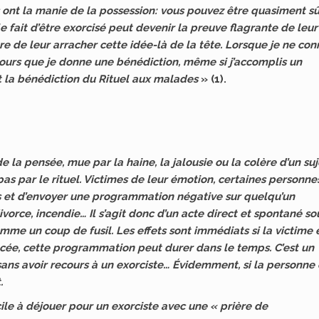
 ont la manie de la possession: vous pouvez être quasiment sû
 le fait d’être exorcisé peut devenir la preuve flagrante de leur
e de leur arracher cette idée-là de la tête. Lorsque je ne con
oujours que je donne une bénédiction, même si j’accomplis un
t la bénédiction du Rituel aux malades
» (1).
 la pensée, mue par la haine, la jalousie ou la colère d’un suj
s par le rituel. Victimes de leur émotion, certaines personne
 et d’envoyer une programmation négative sur quelqu’un
orce, incendie… Il s’agit donc d’un acte direct et spontané so
me un coup de fusil. Les effets sont immédiats si la victime 
ancée, cette programmation peut durer dans le temps. C’est un
 sans avoir recours à un exorciste… Évidemment, si la personne 
.
ile à déjouer pour un exorciste avec une « prière de