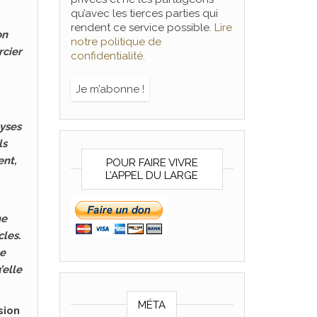
qu’avec les tierces parties qui
rendent ce service possible.
Lire
on
notre politique de
rcier
confidentialité.
lyses
ls
ent,
POUR FAIRE VIVRE
L’APPEL DU LARGE
me
cles.
ue
’elle
MÉTA
sion