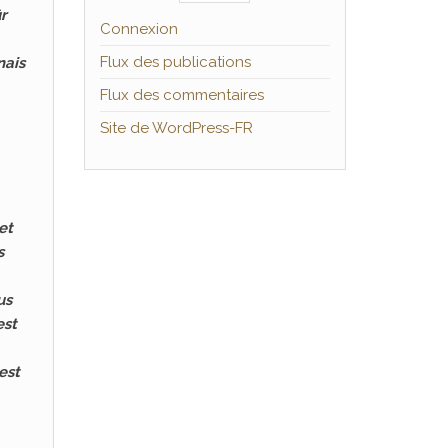
r
Connexion
Flux des publications
nais
Flux des commentaires
Site de WordPress-FR
et
s
us
est
est