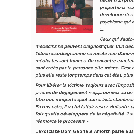
décès d’un proc
proportions inc
développe des vi
psychisme qui c
!…
Ceux qui s’auto
médecins ne peuvent diagnostiquer. L’un dé
l’électrocardiogramme ne révèle rien d’anorma
médicales sont bonnes. On rencontre exacte
sont créés par la personne elle-même. C’est 
plus elle reste longtemps dans cet état, plus
Pour libérer la victime, toujours avec l’impos
prières de dégagement » appropriées ou un «
titre que n’importe quel autre. Instantanément
En revanche, il va lui falloir rester vigilante
fois qu’elle développera de la négativité. Il 
réamorce le processus.
»
L’exorciste Dom Gabriele Amorth parle aus