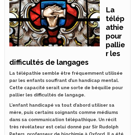
La
télép
athie
pour
pallie
r les
difficultés de langages
La télépathie semble être fréquemment utilisée
par les enfants souffrant d’un handicap mental.
Cette capacité serait une sorte de béquille pour
pallier les difficultés de langage.
L’enfant handicapé va tout d’abord utiliser sa
mère, puis certains soignants comme médiums
dans sa communication télépathique. Un récit
très révélateur est celui donné par Sir Rudolph
Peters, professeur de biochimie à Oxford. Il a été