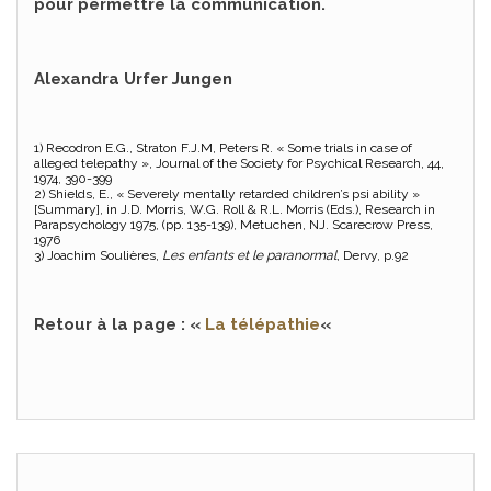
pour permettre la communication.
Alexandra Urfer Jungen
1) Recodron E.G., Straton F.J.M, Peters R. « Some trials in case of
alleged telepathy », Journal of the Society for Psychical Research, 44,
1974, 390-399
2) Shields, E., « Severely mentally retarded children’s psi ability »
[Summary], in J.D. Morris, W.G. Roll & R.L. Morris (Eds.), Research in
Parapsychology 1975, (pp. 135-139), Metuchen, NJ. Scarecrow Press,
1976
3) Joachim Soulières,
Les enfants et le paranormal
, Dervy, p.92
Retour à la page : «
La télépathie
«