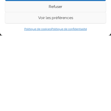
Refuser
Voir les préférences
Fièrement propulsé par
WordPress
|
Thème :
Head
Blog
Politique de cookies
Politique de confidentialité