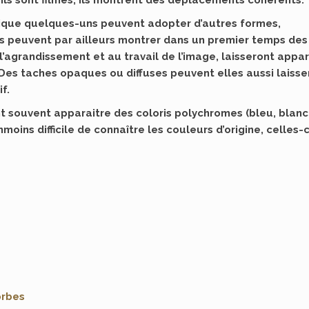
 ils sont filmés, ils montrent des déplacements cohérents.
rique quelques-uns peuvent adopter d’autres formes,
 peuvent par ailleurs montrer dans un premier temps des
l’agrandissement et au travail de l’image, laisseront appar
. Des taches opaques ou diffuses peuvent elles aussi laisse
f.
nt souvent apparaitre des coloris polychromes (bleu, blanc
anmoins difficile de connaître les couleurs d’origine, celles-c
orbes