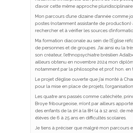
d’avoir cette même approche pluridisciplinai
Mon parcours d’une dizaine d’année comme jour
postes (notamment assistante de production) au
rechercher et à vérifier les sources d’informatio
Ma formation diaconale au sein de l’Église 
de personnes et de groupes. J’ai ainsi eu la 
son créateur, l’ethnopsychiatre brésilien Adal
ailleurs obtenu en novembre 2024 mon diplôm
notamment par la philosophe et prof. hon. en
Le projet d’église ouverte que j’ai monté à Ch
pour la mise en place de projets, l’organisatio
Les quatre ans passés comme catéchète, princi
Broye fribourgeoise, m’ont par ailleurs appo
des enfants de la 1H à la 8H (4 à 12 ans), d
élèves de 6 à 25 ans en difficultés scolaires.
Je tiens à préciser que malgré mon parcours 