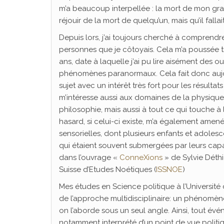
m’a beaucoup interpellée : la mort de mon gran
réjouir de la mort de quelqu’un, mais qu’il fallait
Depuis lors, j’ai toujours cherché à comprendr
personnes que je côtoyais. Cela m’a poussée t
ans, date à laquelle j’ai pu lire aisément des o
phénomènes paranormaux. Cela fait donc aujo
sujet avec un intérêt très fort pour les résult
m’intéresse aussi aux domaines de la physique, d
philosophie, mais aussi à tout ce qui touche à 
hasard, si celui-ci existe, m’a également ame
sensorielles, dont plusieurs enfants et adoles
qui étaient souvent submergées par leurs capa
dans l’ouvrage «
ConneXions
» de Sylvie Déthi
Suisse d’Etudes Noétiques (
ISSNOE
)
Mes études en Science politique à l’Université
de l’approche multidisciplinaire: un phénomène,
on l’aborde sous un seul angle. Ainsi, tout évé
notamment interprété d’un point de vue politi