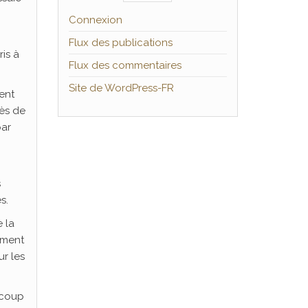
Connexion
Flux des publications
is à
Flux des commentaires
Site de WordPress-FR
ent
rès de
par
s
s.
 la
ement
r les
ucoup