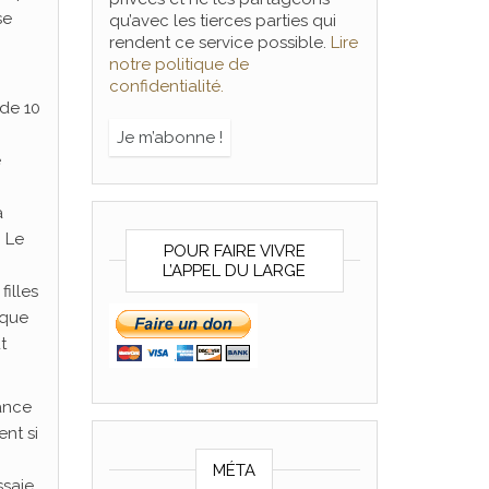
se
qu’avec les tierces parties qui
rendent ce service possible.
Lire
notre politique de
confidentialité.
 de 10
e
a
. Le
POUR FAIRE VIVRE
L’APPEL DU LARGE
illes
ique
t
tance
ent si
MÉTA
ssaie