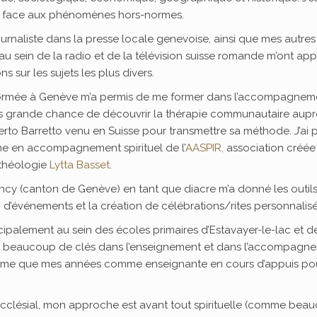
re face aux phénomènes hors-normes.
naliste dans la presse locale genevoise, ainsi que mes autres
 sein de la radio et de la télévision suisse romande m’ont appr
ns sur les sujets les plus divers.
réformée à Genève m’a permis de me former dans l’accompagnem
très grande chance de découvrir la thérapie communautaire aup
berto Barretto venu en Suisse pour transmettre sa méthode. J’ai 
e en accompagnement spirituel de l’
AASPIR,
association créée
 théologie
Lytta Basset
.
ancy (canton de Genève) en tant que diacre m’a donné les outil
n d’événements et la création de célébrations/rites personnalisé
palement au sein des écoles primaires d’Estavayer-le-lac et de
rté beaucoup de clés dans l’enseignement et dans l’accompagn
e même que mes années comme enseignante en cours d’appuis pou
ecclésial, mon approche est avant tout spirituelle (comme bea