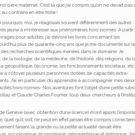
d-père maternel. C’est là que j’ai compris qu’on ne devait pas 
 au contraire en être triste !
e pourquoi, moi, je réagissais souvent différemment des autres
rès jeune à m’intéresser aux phénomènes hors-normes. A partir
uvrages pour adultes, j’ai dévoré les livres concernant les
urd’hui plus de quarante-cinq ans que je me documente sur l
ats des recherches scientifiques menées dans le domaine. Je
e la biologie, de la médecine, de l’histoire, des religions, de l
la géopolitique, l’économie, les fonctionnements sociétaux, etc
née à côtoyer plusieurs personnes dotées de capacités extra-
cents. J’ai en particulier dû apprendre à accompagner mes deux f
cités hors-normes- Nos aventures font l’objet d’une petite rubr
ollaz et Claude Charles Fourrier, tous deux chercheurs à l’Institu
 de Genève (avec obtention d’une licence) m’ont appris l’impor
 quel qu’il soit, ne peut en effet jamais être compris correctem
nement faisant la grande ou la petite actualité devait être
que, sociologique, économique, géographique et historique. J’e