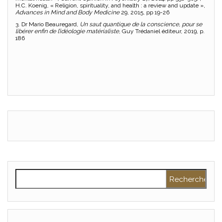
H.C. Koenig, « Religion, spirituality, and health : a review and update »,
Advances in Mind and Body Medicine
29, 2015, pp 19-26
3. Dr Mario Beauregard,
Un saut quantique de la conscience, pour se
libérer enfin de l’idéologie matérialiste
, Guy Trédaniel éditeur, 2019, p.
186
Rechercher :