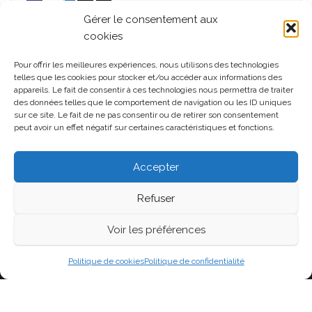
Gérer le consentement aux
cookies
Pour offrir les meilleures expériences, nous utilisons des technologies
MÉTA
telles que les cookies pour stocker et/ou accéder aux informations des
appareils. Le fait de consentir à ces technologies nous permettra de traiter
Connexion
des données telles que le comportement de navigation ou les ID uniques
sur ce site. Le fait de ne pas consentir ou de retirer son consentement
Flux des publications
peut avoir un effet négatif sur certaines caractéristiques et fonctions.
Flux des commentaires
Accepter
Site de WordPress-FR
Refuser
Voir les préférences
Fièrement propulsé par
WordPress
|
Thème :
Head
Blog
Politique de cookies
Politique de confidentialité