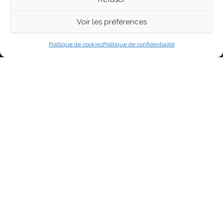
Voir les préférences
Fièrement propulsé par
WordPress
|
Thème :
Head
Blog
Politique de cookies
Politique de confidentialité