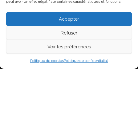
Flux des publications
peut avoir un effet négatif sur certaines caractéristiques et fonctions.
Flux des commentaires
Accepter
Site de WordPress-FR
Refuser
Voir les préférences
Fièrement propulsé par
WordPress
|
Thème :
Head
Blog
Politique de cookies
Politique de confidentialité