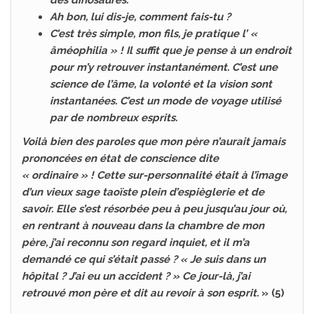
des dinosaures.
Ah bon, lui dis-je, comment fais-tu ?
C’est très simple, mon fils, je pratique l’ «
âméophilia » ! Il suffit que je pense à un endroit
pour m’y retrouver instantanément. C’est une
science de l’âme, la volonté et la vision sont
instantanées. C’est un mode de voyage utilisé
par de nombreux esprits.
Voilà bien des paroles que mon père n’aurait jamais
prononcées en état de conscience dite
« ordinaire » ! Cette sur-personnalité était à l’image
d’un vieux sage taoïste plein d’espièglerie et de
savoir. Elle s’est résorbée peu à peu jusqu’au jour où,
en rentrant à nouveau dans la chambre de mon
père, j’ai reconnu son regard inquiet, et il m’a
demandé ce qui s’était passé ? « Je suis dans un
hôpital ? J’ai eu un accident ? » Ce jour-là, j’ai
retrouvé mon père et dit au revoir à son esprit.
» (5)