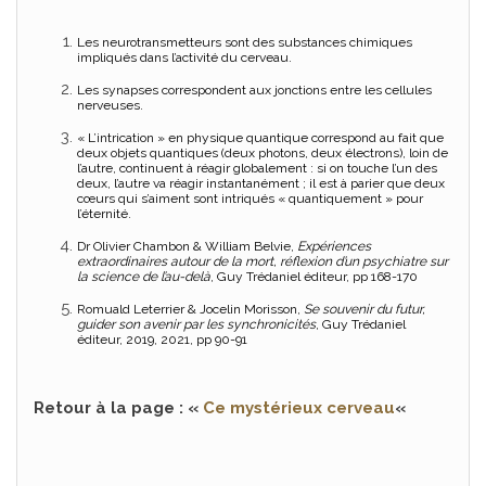
Les neurotransmetteurs sont des substances chimiques
impliqués dans l’activité du cerveau.
Les synapses correspondent aux jonctions entre les cellules
nerveuses.
« L’intrication » en physique quantique correspond au fait que
deux objets quantiques (deux photons, deux électrons), loin de
l’autre, continuent à réagir globalement : si on touche l’un des
deux, l’autre va réagir instantanément ; il est à parier que deux
cœurs qui s’aiment sont intriqués « quantiquement » pour
l’éternité.
Dr Olivier Chambon & William Belvie,
Expériences
extraordinaires autour de la mort, réflexion d’un psychiatre sur
la science de l’au-delà
, Guy Trédaniel éditeur, pp 168-170
Romuald Leterrier & Jocelin Morisson,
Se souvenir du futur,
guider son avenir par les synchronicités
, Guy Trédaniel
éditeur, 2019, 2021, pp 90-91
Retour à la page : «
Ce mystérieux cerveau
«