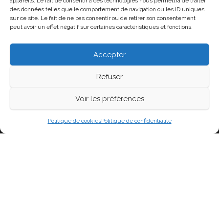
appareils. Le fait de consentir à ces technologies nous permettra de traiter
Connexion
des données telles que le comportement de navigation ou les ID uniques
sur ce site. Le fait de ne pas consentir ou de retirer son consentement
Flux des publications
peut avoir un effet négatif sur certaines caractéristiques et fonctions.
Flux des commentaires
Accepter
Site de WordPress-FR
Refuser
Voir les préférences
Fièrement propulsé par
WordPress
|
Thème :
Head
Blog
Politique de cookies
Politique de confidentialité