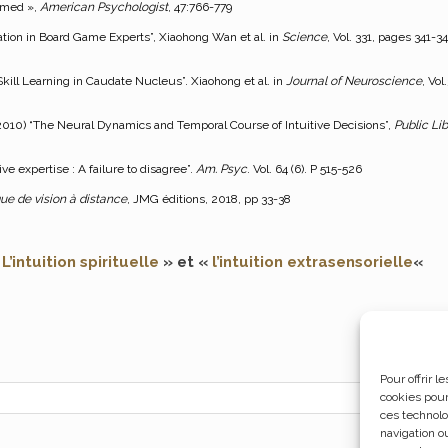
aimed »,
American Psychologist
, 47:766-779
tion in Board Game Experts”, Xiaohong Wan et al. in
Science
, Vol. 331, pages 341-34
Skill Learning in Caudate Nucleus”. Xiaohong et al. in
Journal of Neuroscience
, Vol
 (2010) “The Neural Dynamics and Temporal Course of Intuitive Decisions”,
Public Lib
ve expertise : A failure to disagree”.
Am. Psyc
. Vol. 64 (6). P 515-526
que de vision à distance
, JMG éditions, 2018, pp 33-38
«
L’intuition spirituelle
» et «
l’intuition extrasensorielle
«
Pour offrir 
cookies pour
ces technolo
navigation ou