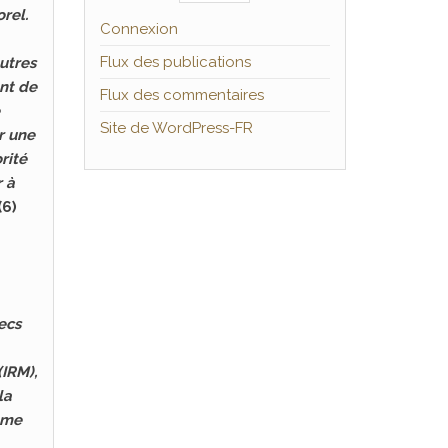
rel.
Connexion
Flux des publications
utres
ent de
Flux des commentaires
Site de WordPress-FR
r une
rité
r à
(6)
ecs
IRM),
la
mme