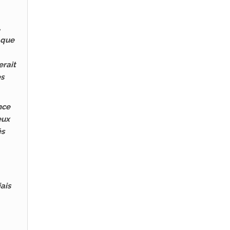
,
 que
erait
es
nce
eux
és
ais