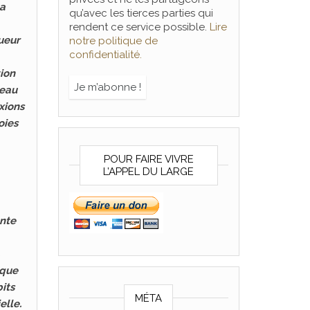
la
qu’avec les tierces parties qui
rendent ce service possible.
Lire
gueur
notre politique de
confidentialité.
tion
veau
xions
oies
POUR FAIRE VIVRE
L’APPEL DU LARGE
ente
 que
its
MÉTA
elle.