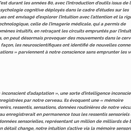
’est durant les années 80, avec l’introduction d’outils issus de 
sychologie cognitive déployés dans le cadre d’études sur les
 ont envisagé d’explorer l’intuition avec l’attention et la ri
technologique, celle de l’imagerie médicale, qui a permis de
es intuitifs, en retraçant les circuits empruntés par l’intui
es, on peut désormais provoquer des mouvements dans le cer
e façon, les neuroscientifiques ont identifié de nouvelles conne
ations » parviennent à notre conscience sans emprunter les v
 « inconscient d’adaptation », une sorte d’intelligence inconsci
nregistrées par notre cerveau. Ils évoquent une « mémoire
venirs, ressentis, sensations, données routinières de notre vécu.
au enregistrerait en permanence tous les ressentis sensoriels
nnées sensorielles, représentant un million de milliards de b
n détail change, notre intuition s’active via la mémoire sensori