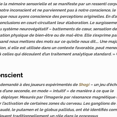
de la mémoire sensorielle et se manifeste par un ressenti corpo
tre inconscient et ne parviennent pas à notre conscience, le
que nous ayons conscience des perceptions originelles. En d’a
onclusions en court-circuitant leur élaboration. Le surgissem
du système neurovégétatif – battements de cœur, sensation de
ation physique de bien-être ou de mal-être. Elle s’exprime pa
 quand nous mettons des mots sur ce qu’elle nous dit…. Une majo
ion, si elle est utilisée dans un contexte favorable, peut mene
à celles qui découlent d’un traitement analytique standard.
» 
onscient
a demandé à des joueurs expérimentés de
Shogi
– un jeu d’éch
s d’une seconde, en mode « intuitif » de manière à ce que le
e déployer. Mesurés par l’imagerie par résonance magnétique (
l’activation de certaines zones du cerveau. Les ganglions de 
udé, le putamen et le globus pallidus, ont été identifiés co
jouent traditionnellement un rôle dans le processus