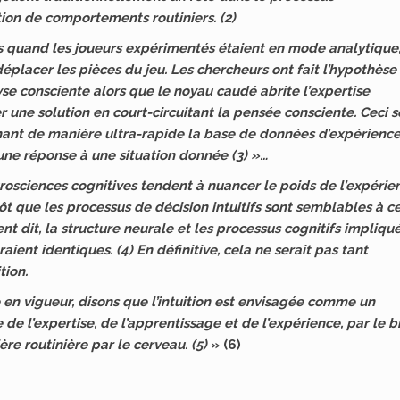
ion de comportements routiniers. (2)
és quand les joueurs expérimentés étaient en mode analytique
placer les pièces du jeu. Les chercheurs ont fait l’hypothèse
lyse consciente alors que le noyau caudé abrite l’expertise
une solution en court-circuitant la pensée consciente. Ceci s
annant de manière ultra-rapide la base de données d’expérienc
 une réponse à une situation donnée (3) »…
osciences cognitives tendent à nuancer le poids de l’expérie
t que les processus de décision intuitifs sont semblables à c
t dit, la structure neurale et les processus cognitifs impliqu
raient identiques. (4) En définitive, cela ne serait pas tant
tion.
en vigueur, disons que l’intuition est envisagée comme un
e l’expertise, de l’apprentissage et de l’expérience, par le bi
e routinière par le cerveau. (5)
» (6)