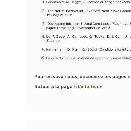
Greenwald, AG, (1992), « Unconscious cognition recl
“The Neural Basis of Intuitive Best Next-Move Genera
January 21, 2011
“Developing Intuition: Neural Correlates of Cognitive-
pages 17,492-17,501; November 28, 2012
Lu, P, Geyer, A., Campbell, G., Tucker, D., & Cohn, J.
Science
Kahnemann, D., Klein, G. (2009). “Conditions for intuiti
Fabrice Bonvin,
La Science de l’Intuition, Guide prati
Pour en savoir plus, découvrez les pages 
Retour à la page «
L’intuition
«