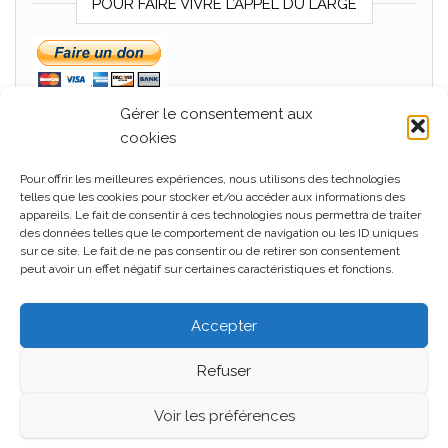
POUR FAIRE VIVRE L’APPEL DU LARGE
Gérer le consentement aux
cookies
Pour offrir les meilleures expériences, nous utilisons des technologies
MÉTA
telles que les cookies pour stocker et/ou accéder aux informations des
appareils. Le fait de consentir à ces technologies nous permettra de traiter
Connexion
des données telles que le comportement de navigation ou les ID uniques
sur ce site. Le fait de ne pas consentir ou de retirer son consentement
Flux des publications
peut avoir un effet négatif sur certaines caractéristiques et fonctions.
Flux des commentaires
Accepter
Site de WordPress-FR
Refuser
Voir les préférences
Fièrement propulsé par
WordPress
|
Thème :
Head
Blog