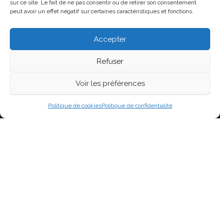
sur ce site. Le fait de ne pas consentir ou de retirer son consentement
Flux des publications
peut avoir un effet négatif sur certaines caractéristiques et fonctions.
Flux des commentaires
Accepter
Site de WordPress-FR
Refuser
Voir les préférences
Fièrement propulsé par
WordPress
|
Thème :
Head
Blog
Politique de cookies
Politique de confidentialité