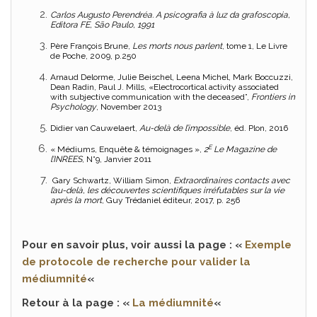
Carlos Augusto Perendréa. A psicografia à luz da grafoscopia,
Editora FE, São Paulo, 1991
Père François Brune,
Les morts nous parlent
, tome 1, Le Livre
de Poche, 2009, p.250
Arnaud Delorme, Julie Beischel, Leena Michel, Mark Boccuzzi,
Dean Radin, Paul J. Mills, «Electrocortical activity associated
with subjective communication with the deceased”,
Frontiers in
Psychology
, November 2013
Didier van Cauwelaert,
Au-delà de l’impossible
, éd. Plon, 2016
E
« Médiums, Enquête & témoignages »,
2
Le Magazine de
l’INREES
, N°9, Janvier 2011
Gary Schwartz, William Simon,
Extraordinaires contacts avec
l’au-delà, les découvertes scientifiques irréfutables sur la vie
après la mort
, Guy Trédaniel éditeur, 2017, p. 256
Pour en savoir plus, voir aussi la page : «
Exemple
de protocole de recherche pour valider la
médiumnité
«
Retour à la page : «
La médiumnité
«