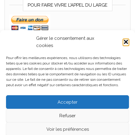
POUR FAIRE VIVRE L’APPEL DU LARGE
Gérer le consentement aux
cookies
Pour offrir les meilleures expériences, nous utilisons des technologies
MÉTA
telles que les cookies pour stocker et/ou accéder aux informations des
appareils. Le fait de consentir à ces technologies nous permettra de traiter
Connexion
des données telles que le comportement de navigation ou les ID uniques
sur ce site. Le fait de ne pas consentir ou de retirer son consentement
Flux des publications
peut avoir un effet négatif sur certaines caractéristiques et fonctions.
Flux des commentaires
Accepter
Site de WordPress-FR
Refuser
Voir les préférences
Fièrement propulsé par
WordPress
|
Thème :
Head