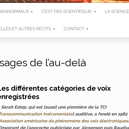
 PARANORMAUX
C’EST PAS SCIENTIFIQUE!
LA SCIENCE
LLES ET AUTRES RÉCITS
CONTACT
ages de l’au-delà
Les différentes catégories de voix
enregistrées
«
Sarah Estep, qui est [aussi] une pionnière de la TCI
Transcommunication Instrumentale
] auditive, a fondé en 1982
Association américaine du phénomène des voix électroniques
’inspirant de l’approche publicisée par Jürgenson puis Raudiv