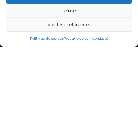
Refuser
Voir les préférences
Fièrement propulsé par
WordPress
|
Thème :
Head
Blog
Politique de cookies
Politique de confidentialité