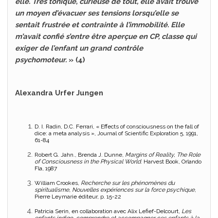
elle. Très tonique, curieuse de tout, elle avait trouvé
un moyen d’évacuer ses tensions lorsqu’elle se
sentait frustrée et contrainte à l’immobilité. Elle
m’avait confié s’entre être aperçue en CP, classe qui
exiger de l’enfant un grand contrôle
psychomoteur.
» (4)
Alexandra Urfer Jungen
D. I. Radin, D.C. Ferrari, « Effects of consciousness on the fall of
dice: a meta analysis », Journal of Scientific Exploration 5, 1991,
61-84
Robert G. Jahn., Brenda J. Dunne,
Margins of Reality, The Role
of Consciousness in the Physical World
. Harvest Book, Orlando
Fla, 1987
William Crookes,
Recherche sur les phénomènes du
spiritualisme, Nouvelles expériences sur la force psychique
,
Pierre Leymarie éditeur, p. 15-22
Patricia Serin, en collaboration avec Alix Lefief-Delcourt,
Les