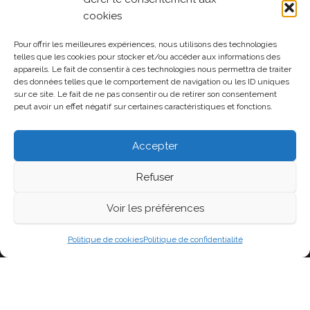
cookies
Pour offrir les meilleures expériences, nous utilisons des technologies
MÉTA
telles que les cookies pour stocker et/ou accéder aux informations des
appareils. Le fait de consentir à ces technologies nous permettra de traiter
Connexion
des données telles que le comportement de navigation ou les ID uniques
sur ce site. Le fait de ne pas consentir ou de retirer son consentement
Flux des publications
peut avoir un effet négatif sur certaines caractéristiques et fonctions.
Flux des commentaires
Accepter
Site de WordPress-FR
Refuser
Voir les préférences
Fièrement propulsé par
WordPress
|
Thème :
Head
Blog
Politique de cookies
Politique de confidentialité