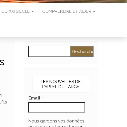
 DU XXI SIÈCLE
COMPRENDRE ET AIDER
Rechercher :
s
LES NOUVELLES DE
L’APPEL DU LARGE
n
Email
*
’ils
Nous gardons vos données
privées et ne les partageons