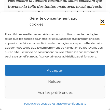
vois encore la lumière rasante du soleil couchant qui
traverse la toile des tentes, mais avec le sol qui reste
dans l’obscurité. Enterrer en partie les tente était un
moyen de mieux garder la chaleur. Il y avait sur le
Gérer le consentement aux
sol une sorte de tatami (mais plus fin que ceux qui se
cookies
trouvaient dans les maisons) qui maintenait une
Pour offrir les meilleures expériences, nous utilisons des technologies
bonne température dans l’abri. Mais les tentes
telles que les cookies pour stocker et/ou accéder aux informations des
n’étaient pas utilisées au milieu de l’hiver. Il y avait
appareils. Le fait de consentir à ces technologies nous permettra de traiter
une pause. De toute façon, pas de combats en cette
des données telles que le comportement de navigation ou les ID uniques
sur ce site. Le fait de ne pas consentir ou de retirer son consentement
période, exception faite des combats de boules de
peut avoir un effet négatif sur certaines caractéristiques et fonctions.
neige !
Quelques années après mon entrée à l’armée, il y a
Accepter
eu une grosse neige qui est arrivée tôt dans la
saison, donc avant que le camp ferme pour la pause
Refuser
hivernale. Pour dégager la neige, nous utilisions un
attelage spécial avec une partie qui ressemblait à
Voir les préférences
un chasse neige. Deux chevaux étaient attelés
devant le « chasse-neige » et quatre derrière
Politique de cookies
Politique de confidentialité
poussaient l’attelage. C’était un entraînement de